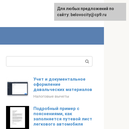
Для любых предложений по
English
сайту: belovocity@cp9.ru
Поиск:
Учет и документальное
оформление
давальческих материалов
Налоговые вычеты
Подробный пример с
пояснениями, как
заполняется путевой лист
легкового автомобиля