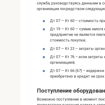
служба, руководствуясь данными в 
организации посредством следующих 
Дт 07 — Кт 60 – стоимость пр
Дт 19 — Кт 60 — сумма налога 
предприятие не является плат
стоимость покупки;
Дт 07 — Кт 23 – затраты орган
Дт 07 — Кт 76 – если затраты
организацией;
Дт 07 — Кт 66 (67) – издержк
приобретено в кредит на срок д
Поступление оборудован
Возможно поступление в момент поку
посредством внесения вклада в капи