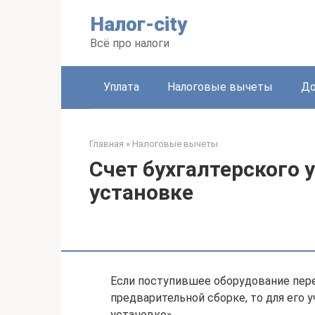
Перейти
Налог-city
к
контенту
Всё про налоги
Уплата
Налоговые вычеты
До
Главная
»
Налоговые вычеты
Счет бухгалтерского 
установке
Если поступившее оборудование пер
предварительной сборке, то для его 
установке».