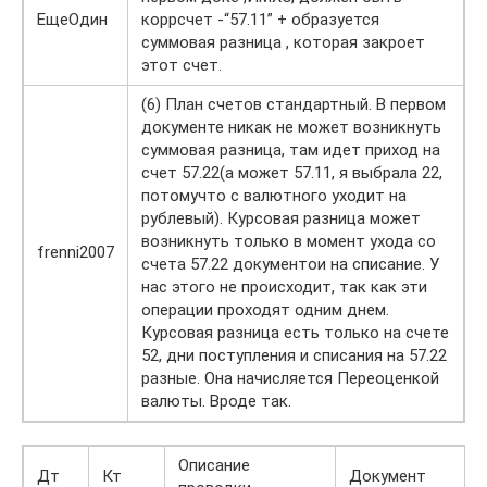
ЕщеОдин
коррсчет -“57.11” + образуется
суммовая разница , которая закроет
этот счет.
(6) План счетов стандартный. В первом
документе никак не может возникнуть
суммовая разница, там идет приход на
счет 57.22(а может 57.11, я выбрала 22,
потомучто с валютного уходит на
рублевый). Курсовая разница может
возникнуть только в момент ухода со
frenni2007
счета 57.22 документои на списание. У
нас этого не происходит, так как эти
операции проходят одним днем.
Курсовая разница есть только на счете
52, дни поступления и списания на 57.22
разные. Она начисляется Переоценкой
валюты. Вроде так.
Описание
Дт
Кт
Документ