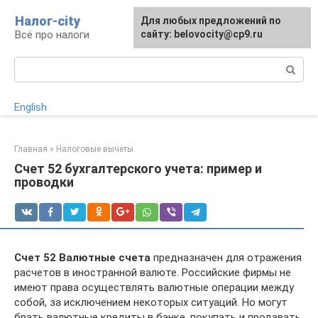
Перейти
Налог-city
Для любых предложений по
к
Всё про налоги
сайту: belovocity@cp9.ru
контенту
Поиск:
English
Главная
»
Налоговые вычеты
Счет 52 бухгалтерского учета: пример и
проводки
Счет 52 Валютные счета
предназначен для отражения
расчетов в иностранной валюте. Российские фирмы не
имеют права осуществлять валютные операции между
собой, за исключением некоторых ситуаций. Но могут
брать валютные кредиты в банке, покупать и продавать