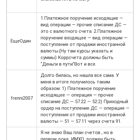
1.Платежное поручение исходящие —
вид операции — прочие списание ДС —
это с валютного счета. 2.Платежное
поручение входящее — вид операции —
ЕщеОдин
поступление от продажи иностранной
валюты.(Ну там курсы указать и
суммы) Коррсчета должны быть
“Деньги в пути”Вот и все.
Долго билась, но нашла все сама. У
меня в итоге получилось таким
образом: 1) Платежное поручение
исходящее — операция — прочее
frenni2007
списание ДС — 57.22 — 52:2) Приходный
ордер на поступление ДС — операция —
поступления от продажи иностранной
валюты — 51 — 57.11 через счета 91.
Я не знаю Ваш план счетов , но в
первом доке ,ИМХО, должен быть