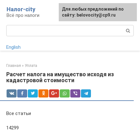
Перейти
Налог-city
Для любых предложений по
к
Всё про налоги
сайту: belovocity@cp9.ru
контенту
Поиск:
English
Главная
»
Уплата
Расчет налога на имущество исходя из
кадастровой стоимости
Все статьи
14299