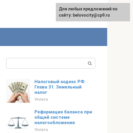
Для любых предложений по
English
сайту: belovocity@cp9.ru
Поиск:
Налоговый кодекс РФ.
Глава 31. Земельный
налог
Уплата
Реформация баланса при
общей системе
налогообложения
Уплата