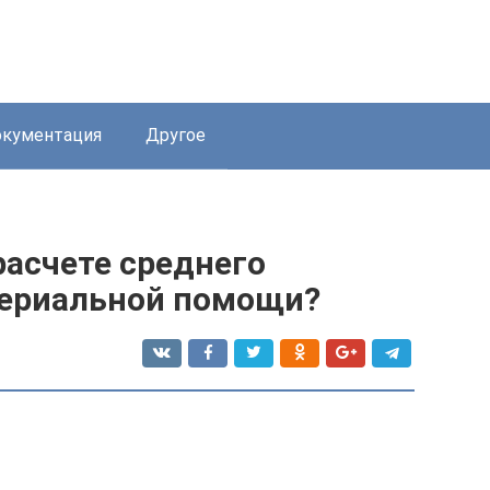
кументация
Другое
расчете среднего
териальной помощи?