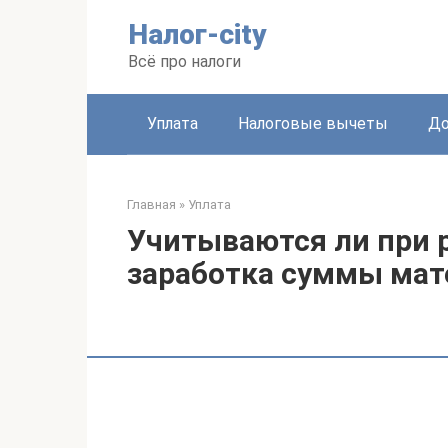
Перейти
Налог-city
к
контенту
Всё про налоги
Уплата
Налоговые вычеты
До
Главная
»
Уплата
Учитываются ли при 
заработка суммы ма